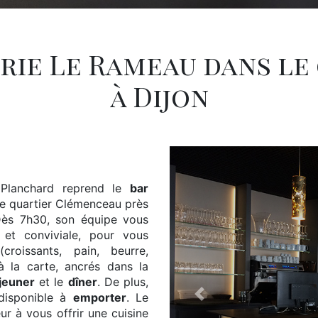
erie Le Rameau dans l
à Dijon
 Planchard reprend le
bar
 le quartier Clémenceau près
Dès 7h30, son équipe vous
 et conviviale, pour vous
croissants, pain, beurre,
 à la carte, ancrés dans la
jeuner
et le
dîner
. De plus,
disponible à
emporter
. Le
Previous
r à vous offrir une cuisine